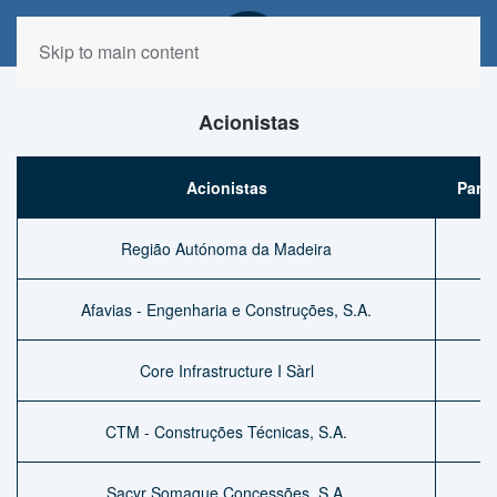
Skip to main content
Acionistas
Acionistas
Parti
Região Autónoma da Madeira
Afavias - Engenharia e Construções, S.A.
Core Infrastructure I Sàrl
CTM - Construções Técnicas, S.A.
Sacyr Somague Concessões, S.A.